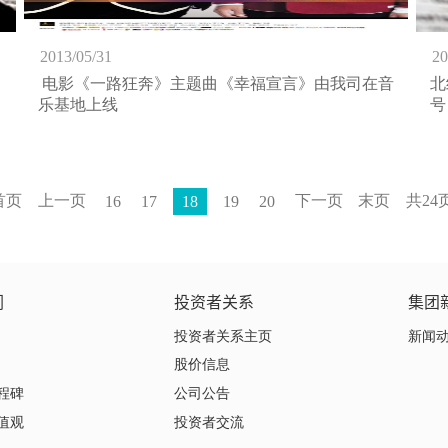
2013/05/31
20
电影《一路狂奔》主题曲《幸福宣言》由我司在音
北
乐基地上线
号
首页
上一页
下一页
末页
共24
16
17
18
19
20
们
投资者关系
集团
投资者关系主页
新闻
股价信息
程碑
公司公告
值观
投资者交流