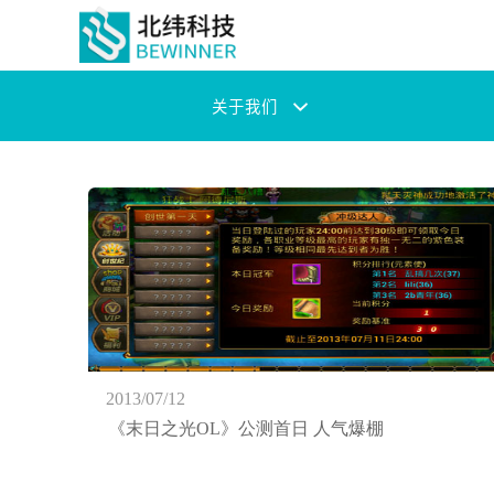
关于我们
2013/07/12
《末日之光OL》公测首日 人气爆棚