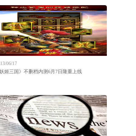
13/06/17
妖姬三国》不删档内测6月7日隆重上线