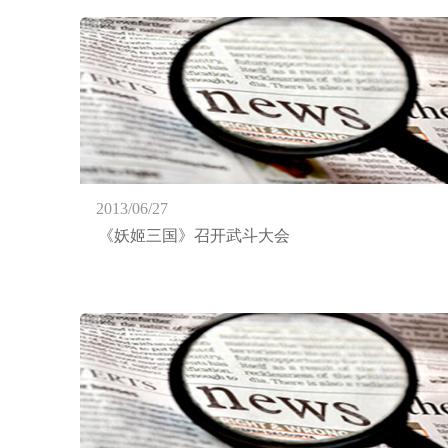
2013/06/27
《妖姬三国》召开武斗大会