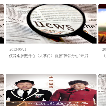
2013/06/21
20
侠骨柔肠照丹心《大掌门》新服“侠骨丹心”开启
《