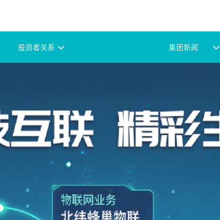
投资者关系
集团新闻