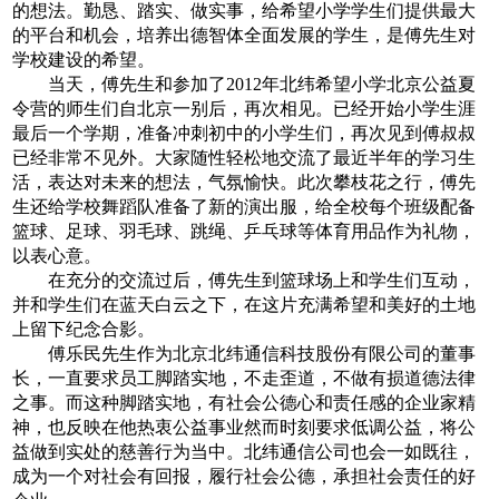
的想法。勤恳、踏实、做实事，给希望小学学生们提供最大
的平台和机会，培养出德智体全面发展的学生，是傅先生对
学校建设的希望。
当天，傅先生和参加了2012年北纬希望小学北京公益夏
令营的师生们自北京一别后，再次相见。已经开始小学生涯
最后一个学期，准备冲刺初中的小学生们，再次见到傅叔叔
已经非常不见外。大家随性轻松地交流了最近半年的学习生
活，表达对未来的想法，气氛愉快。此次攀枝花之行，傅先
生还给学校舞蹈队准备了新的演出服，给全校每个班级配备
篮球、足球、羽毛球、跳绳、乒乓球等体育用品作为礼物，
以表心意。
在充分的交流过后，傅先生到篮球场上和学生们互动，
并和学生们在蓝天白云之下，在这片充满希望和美好的土地
上留下纪念合影。
傅乐民先生作为北京北纬通信科技股份有限公司的董事
长，一直要求员工脚踏实地，不走歪道，不做有损道德法律
之事。而这种脚踏实地，有社会公德心和责任感的企业家精
神，也反映在他热衷公益事业然而时刻要求低调公益，将公
益做到实处的慈善行为当中。北纬通信公司也会一如既往，
成为一个对社会有回报，履行社会公德，承担社会责任的好