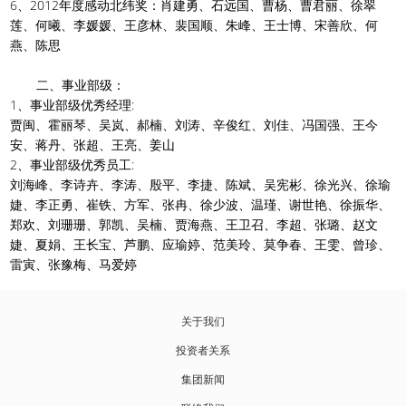
6、2012年度感动北纬奖：肖建勇、石远国、曹杨、曹君丽、徐翠
莲、何曦、李媛媛、王彦林、裴国顺、朱峰、王士博、宋善欣、何
燕、陈思
二、事业部级：
1、事业部级优秀经理:
贾闽、霍丽琴、吴岚、郝楠、刘涛、辛俊红、刘佳、冯国强、王今
安、蒋丹、张超、王亮、姜山
2、事业部级优秀员工:
刘海峰、李诗卉、李涛、殷平、李捷、陈斌、吴宪彬、徐光兴、徐瑜
婕、李正勇、崔铁、方军、张冉、徐少波、温瑾、谢世艳、徐振华、
郑欢、刘珊珊、郭凯、吴楠、贾海燕、王卫召、李超、张璐、赵文
婕、夏娟、王长宝、芦鹏、应瑜婷、范美玲、莫争春、王雯、曾珍、
雷寅、张豫梅、马爱婷
关于我们
投资者关系
集团新闻